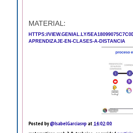
MATERIAL:
HTTPS://VIEW.GENIAL.LY/5EA18099075C7
APRENDIZAJE-EN-CLASES-A-DISTANCIA
Posted by
@IsabelGarciasvp
at
14:02:00