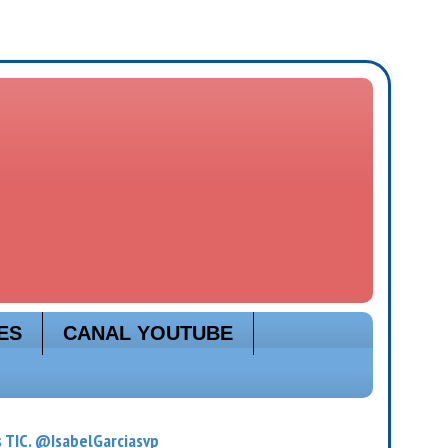
ES
CANAL YOUTUBE
s TIC. @IsabelGarciasvp